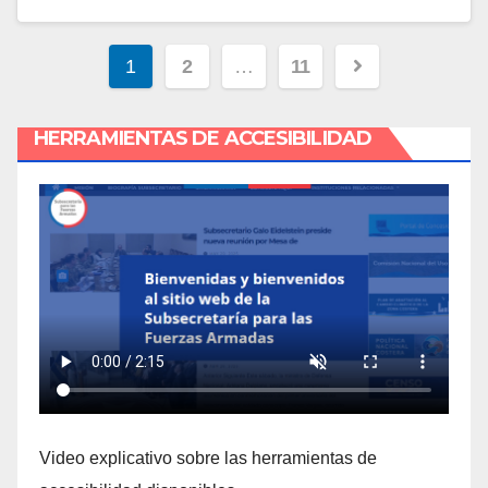
Navegación
1
2
…
11
de
HERRAMIENTAS DE ACCESIBILIDAD
entradas
Video explicativo sobre las herramientas de