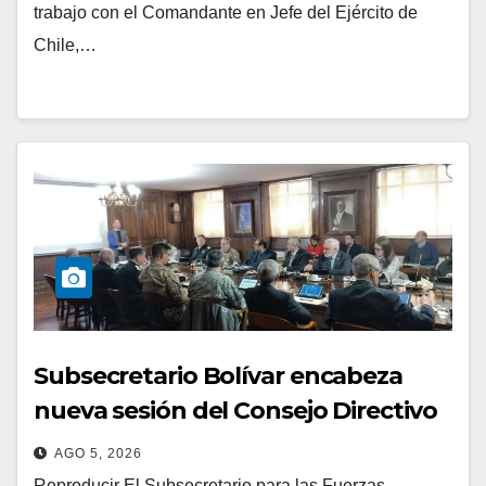
trabajo con el Comandante en Jefe del Ejército de
Chile,…
Subsecretario Bolívar encabeza
nueva sesión del Consejo Directivo
de Capredena
AGO 5, 2026
Reproducir El Subsecretario para las Fuerzas