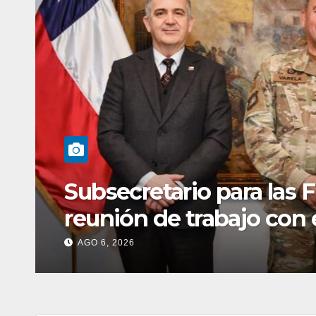
Subsecretario para las
reunión de trabajo con
del Ejército
AGO 6, 2026