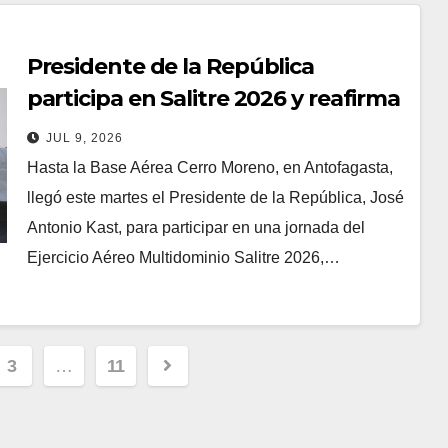
Presidente de la República
participa en Salitre 2026 y reafirma
el compromiso de Chile con la
JUL 9, 2026
cooperación regional en Defensa
Hasta la Base Aérea Cerro Moreno, en Antofagasta,
llegó este martes el Presidente de la República, José
Antonio Kast, para participar en una jornada del
Ejercicio Aéreo Multidominio Salitre 2026,…
n
3
…
11