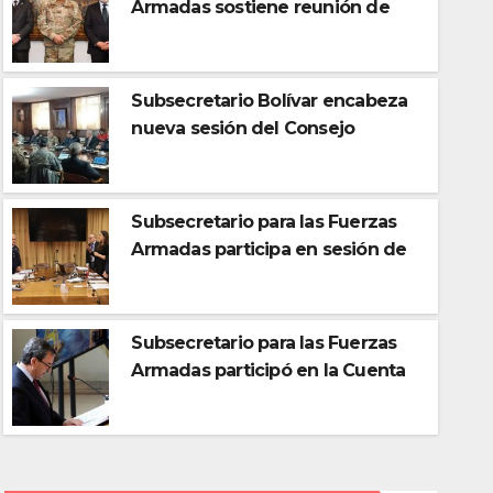
Armadas sostiene reunión de
trabajo con el Comandante en
Jefe del Ejército
Subsecretario Bolívar encabeza
nueva sesión del Consejo
Directivo de Capredena
Subsecretario para las Fuerzas
Armadas participa en sesión de
la Comisión de Control del
Subsecretario Bolívar encabe
Sistema de Inteligencia del
Consejo Directivo de Capre
Estado
Subsecretario para las Fuerzas
Armadas participó en la Cuenta
AGO 5, 2026
Pública del Ministerio de
Defensa Nacional